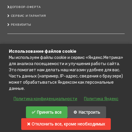
ДОГОВОР-ОФЕРТА
СЕРВИС И ГАРАНТИЯ
РЕКВИЗИТЫ
8 800 222 40 11
Использование файлов cookie
Мы используем файлы cookie и сервис «Яндекс.Метрика»
79206444700@YANDEX.RU
для анализа посещаемости и улучшения работы сайта.
Г. КОСТРОМА, ПРОСПЕКТ МИРА, 151 А.
Это помогает нам делать наш магазин удобнее для вас.
Г. КОСТРОМА, УЛ. МАГИСТРАЛЬНАЯ, 63/2
Часть данных (например, IP-адрес, сведения о браузере)
может обрабатываться Яндексом как персональные
Г. КОСТРОМА, УЛ. ЮРИЯ СМИРНОВА, 36
данные.
Политика конфиденциальности
Политика Яндекс
© ПЕЧНОЙ ДОМ МАКАРОВЫХ
2026 ALL RIGHTS RESERVED
✅ Принять все
⚙️ Настроить
❌ Отклонить все, кроме необходимых