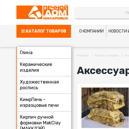
КАТАЛОГ ТОВАРОВ
О КОМПАНИИ
НОВОСТИ 
Глина
Главная
Каталог товаров
Ак
Керамические
Аксессуа
изделия
Художественная
роспись
КимрПечь -
изразцовые печи
Кирпич ручной
формовки MakClay
(МАККЛЭЙ)