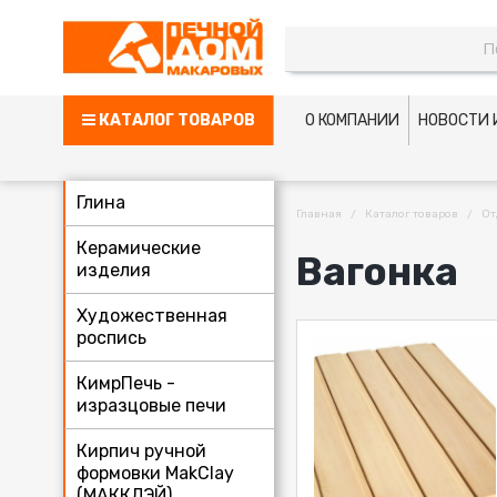
КАТАЛОГ ТОВАРОВ
О КОМПАНИИ
НОВОСТИ 
Глина
Главная
Каталог товаров
От
Керамические
Вагонка
изделия
Художественная
роспись
КимрПечь -
изразцовые печи
Кирпич ручной
формовки MakClay
(МАККЛЭЙ)