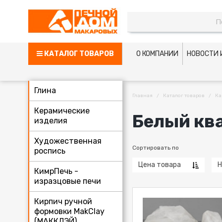
КАТАЛОГ ТОВАРОВ
О КОМПАНИИ
НОВОСТИ 
Глина
Главная
Каталог товаров
Ка
Керамические
Белый кв
изделия
Художественная
Сортировать по
роспись
Цена товара
Н
КимрПечь -
изразцовые печи
Кирпич ручной
формовки MakClay
(МАККЛЭЙ)