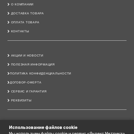
О КОМПАНИИ
ДОСТАВКА ТОВАРА
ОПЛАТА ТОВАРА
КОНТАКТЫ
АКЦИИ И НОВОСТИ
ПОЛЕЗНАЯ ИНФОРМАЦИЯ
ПОЛИТИКА КОНФИДЕНЦИАЛЬНОСТИ
ДОГОВОР-ОФЕРТА
СЕРВИС И ГАРАНТИЯ
РЕКВИЗИТЫ
8 800 222 40 11
Использование файлов cookie
Мы используем файлы cookie и сервис «Яндекс.Метрика»
79206444700@YANDEX.RU