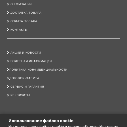
О КОМПАНИИ
ДОСТАВКА ТОВАРА
ОПЛАТА ТОВАРА
КОНТАКТЫ
АКЦИИ И НОВОСТИ
ПОЛЕЗНАЯ ИНФОРМАЦИЯ
ПОЛИТИКА КОНФИДЕНЦИАЛЬНОСТИ
ДОГОВОР-ОФЕРТА
СЕРВИС И ГАРАНТИЯ
РЕКВИЗИТЫ
8 800 222 40 11
Использование файлов cookie
Мы используем файлы cookie и сервис «Яндекс.Метрика»
79206444700@YANDEX.RU