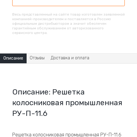
Весь представленный на сайте товар изготовлен заявленной
компанией-производителем и поставляется в Россию
официальным дистрибьютором а значит обеспечен
гарантийным обслуживанием от авторизованного
сервисного центра.
Отзывы
Доставка и оплата
Описание
Описание: Решетка
колосниковая промышленная
РУ-П-11.6
Решетка колосниковая промышленная РУ-П-11.6