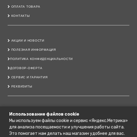
ОПЛАТА ТОВАРА
КОНТАКТЫ
АКЦИИ И НОВОСТИ
ПОЛЕЗНАЯ ИНФОРМАЦИЯ
ПОЛИТИКА КОНФИДЕНЦИАЛЬНОСТИ
ДОГОВОР-ОФЕРТА
СЕРВИС И ГАРАНТИЯ
РЕКВИЗИТЫ
8 800 222 40 11
Использование файлов cookie
Мы используем файлы cookie и сервис «Яндекс.Метрика»
79206444700@YANDEX.RU
для анализа посещаемости и улучшения работы сайта.
Г. КОСТРОМА, ПРОСПЕКТ МИРА, 151 А.
Это помогает нам делать наш магазин удобнее для вас.