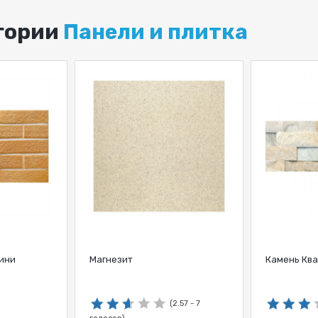
егории
Панели и плитка
ини
Магнезит
Камень Ква
(2.57 - 7