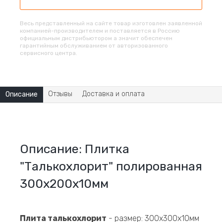
Весь представленный на сайте товар изготовлен заявленной
компанией-производителем и поставляется в Россию
официальным дистрибьютором а значит обеспечен
гарантийным обслуживанием от авторизованного
сервисного центра.
Отзывы
Доставка и оплата
Описание
Описание: Плитка
"Талькохлорит" полированная
300х200х10мм
Плита талькохлорит
- размер: 300х300х10мм