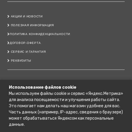
АКЦИИ И НОВОСТИ
ПОЛЕЗНАЯ ИНФОРМАЦИЯ
ПОЛИТИКА КОНФИДЕНЦИАЛЬНОСТИ
ДОГОВОР-ОФЕРТА
СЕРВИС И ГАРАНТИЯ
РЕКВИЗИТЫ
8 800 222 40 11
Использование файлов cookie
Мы используем файлы cookie и сервис «Яндекс.Метрика»
79206444700@YANDEX.RU
для анализа посещаемости и улучшения работы сайта.
Г. КОСТРОМА, ПРОСПЕКТ МИРА, 151 А.
Это помогает нам делать наш магазин удобнее для вас.
Г. КОСТРОМА, УЛ. МАГИСТРАЛЬНАЯ, 63/2
Часть данных (например, IP-адрес, сведения о браузере)
может обрабатываться Яндексом как персональные
Г. КОСТРОМА, УЛ. ЮРИЯ СМИРНОВА, 36
данные.