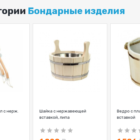
егории
Бондарные изделия
л с нерж.
Шайка с нержавеющей
Ведро с пл
вставкой, липа
вставкой