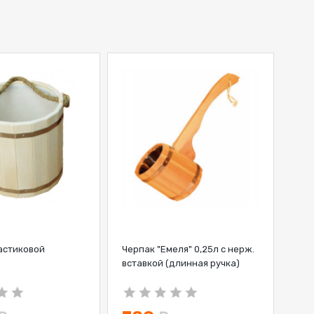
астиковой
Черпак "Емеля" 0,25л с нерж.
вставкой (длинная ручка)