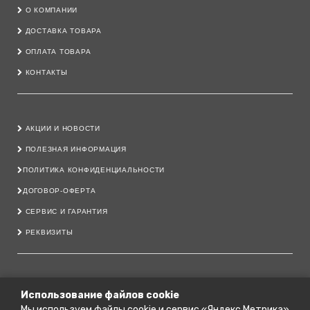
О КОМПАНИИ
ДОСТАВКА ТОВАРА
ОПЛАТА ТОВАРА
КОНТАКТЫ
АКЦИИ И НОВОСТИ
ПОЛЕЗНАЯ ИНФОРМАЦИЯ
ПОЛИТИКА КОНФИДЕНЦИАЛЬНОСТИ
ДОГОВОР-ОФЕРТА
СЕРВИС И ГАРАНТИЯ
РЕКВИЗИТЫ
8 800 222 40 11
Использование файлов cookie
Мы используем файлы cookie и сервис «Яндекс.Метрика»
79206444700@YANDEX.RU