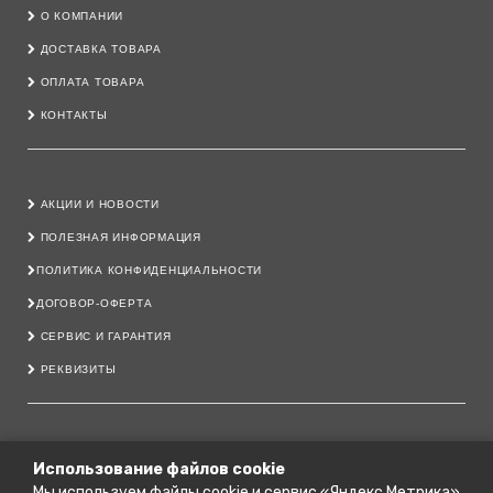
О КОМПАНИИ
ДОСТАВКА ТОВАРА
ОПЛАТА ТОВАРА
КОНТАКТЫ
АКЦИИ И НОВОСТИ
ПОЛЕЗНАЯ ИНФОРМАЦИЯ
ПОЛИТИКА КОНФИДЕНЦИАЛЬНОСТИ
ДОГОВОР-ОФЕРТА
СЕРВИС И ГАРАНТИЯ
РЕКВИЗИТЫ
8 800 222 40 11
Использование файлов cookie
Мы используем файлы cookie и сервис «Яндекс.Метрика»
79206444700@YANDEX.RU