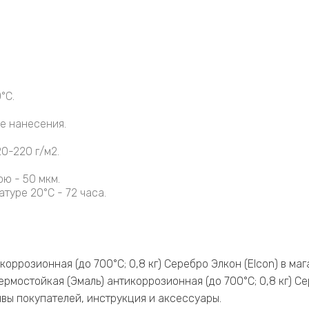
°С.
е нанесения.
0-220 г/м2.
ю - 50 мкм.
туре 20°С - 72 часа.
оррозионная (до 700°С; 0,8 кг) Серебро Элкон (Elcon) в ма
рмостойкая (Эмаль) антикоррозионная (до 700°С; 0,8 кг) С
зывы покупателей, инструкция и аксессуары.