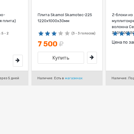
но-
Плита Skamol Skamotec-225
Z-блоки из
я плита)
1220х1000х30мм
муллитокр
волокна Ce
300*300*3
4.5 - 2
(3 - 3 голосов)
7 500
Цена по з
ерез 5 дней
Наличие: Есть в
магазинах
Наличие: Под