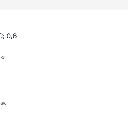
; 0,8
ски
ая,