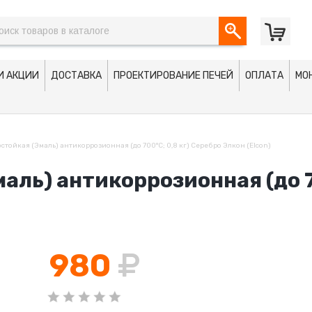
И АКЦИИ
ДОСТАВКА
ПРОЕКТИРОВАНИЕ ПЕЧЕЙ
ОПЛАТА
МО
стойкая (Эмаль) антикоррозионная (до 700°С; 0,8 кг) Серебро Элкон (Elcon)
аль) антикоррозионная (до 7
980