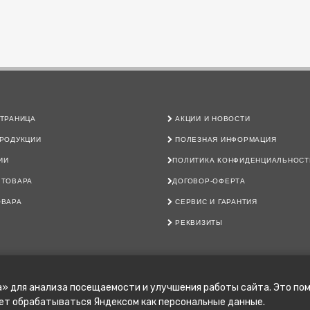
ТРАНИЦА
АКЦИИ И НОВОСТИ
РОДУКЦИИ
ПОЛЕЗНАЯ ИНФОРМАЦИЯ
ИИ
ПОЛИТИКА КОНФИДЕНЦИАЛЬНОСТ
 ТОВАРА
ДОГОВОР-ОФЕРТА
ОВАРА
СЕРВИС И ГАРАНТИЯ
РЕКВИЗИТЫ
© ПЕЧНОЙ ДОМ МАКАРОВЫХ
2026 ALL RIGHTS RESERVED
» для анализа посещаемости и улучшения работы сайта. Это пом
жет обрабатываться Яндексом как персональные данные.
ТЕРНЕТ-САЙТ, А ТАКЖЕ ВСЯ ИНФОРМАЦИЯ О ТОВАРАХ И ЦЕНАХ,